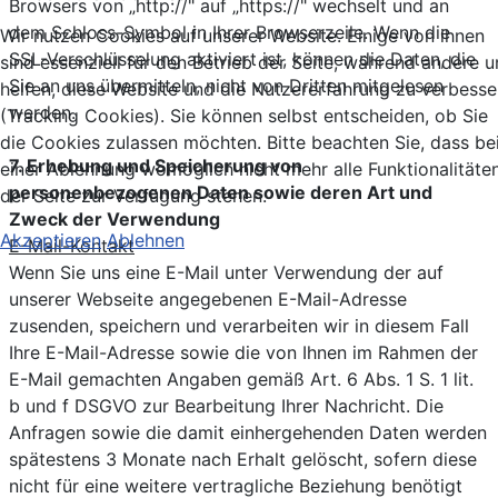
Browsers von „http://" auf „https://" wechselt und an
dem Schloss-Symbol in Ihrer Browserzeile. Wenn die
Wir nutzen Cookies auf unserer Website. Einige von ihnen
SSL-Verschlüsselung aktiviert ist, können die Daten, die
sind essenziell für den Betrieb der Seite, während andere u
Sie an uns übermitteln, nicht von Dritten mitgelesen
helfen, diese Website und die Nutzererfahrung zu verbesse
werden.
(Tracking Cookies). Sie können selbst entscheiden, ob Sie
die Cookies zulassen möchten. Bitte beachten Sie, dass be
7. Erhebung und Speicherung von
einer Ablehnung womöglich nicht mehr alle Funktionalitäte
personenbezogenen Daten sowie deren Art und
der Seite zur Verfügung stehen.
Zweck der Verwendung
Akzeptieren
Ablehnen
E-Mail-Kontakt
Wenn Sie uns eine E-Mail unter Verwendung der auf
unserer Webseite angegebenen E-Mail-Adresse
zusenden, speichern und verarbeiten wir in diesem Fall
Ihre E-Mail-Adresse sowie die von Ihnen im Rahmen der
E-Mail gemachten Angaben gemäß Art. 6 Abs. 1 S. 1 lit.
b und f DSGVO zur Bearbeitung Ihrer Nachricht. Die
Anfragen sowie die damit einhergehenden Daten werden
spätestens 3 Monate nach Erhalt gelöscht, sofern diese
nicht für eine weitere vertragliche Beziehung benötigt